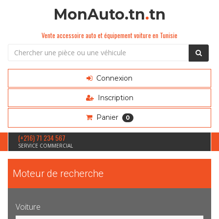
MonAuto.tn
.
tn
Vente accessoire auto et équipement voiture en Tunisie
Connexion
Inscription
Panier
0
(+216) 71 234 567
SERVICE COMMERCIAL
Moteur de recherche
Voiture
Sélection