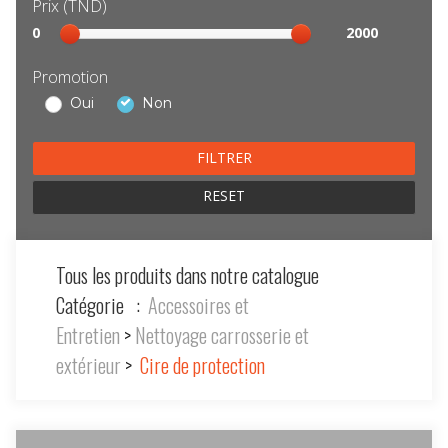
Prix (TND)
Sélection
0
2000
prix
Promotion
Oui
Non
RESET
Tous les produits dans notre catalogue
Catégorie :
Accessoires et
Entretien
>
Nettoyage carrosserie et
extérieur
>
Cire de protection