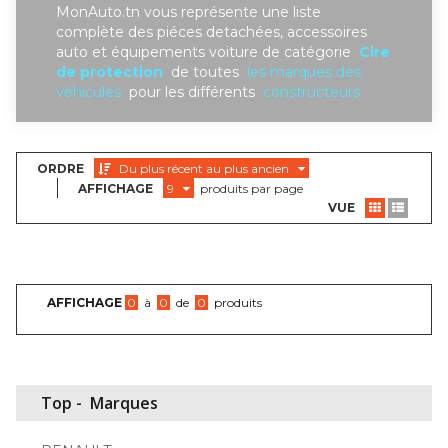
MonAuto.tn vous représente une liste
complète des piéces detachées, accessoires
auto et équipements voiture de catégorie
Cire
de protection
de toutes
les marques des
véhicules
pour les différents
constructeurs
ORDRE
Du plus récent au plus ancien
AFFICHAGE
9
produits par page
VUE
AFFICHAGE
0
à
0
de
0
produits
Top -
Marques