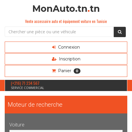
MonAuto.tn
.
tn
Vente accessoire auto et équipement voiture en Tunisie
Connexion
Inscription
Panier
0
(+216) 71 234 567
SERVICE COMMERCIAL
Moteur de recherche
Voiture
Sélection