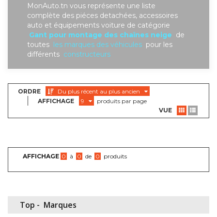
MonAuto.tn vous représente une liste
complète des piéces detachées, accessoires
auto et équipements voiture de catégorie
Gant pour montage des chaînes neige
de
toutes
les marques des véhicules
pour les
différents
constructeurs
ORDRE
Du plus récent au plus ancien
AFFICHAGE
9
produits par page
VUE
AFFICHAGE
0
à
0
de
0
produits
Top -
Marques