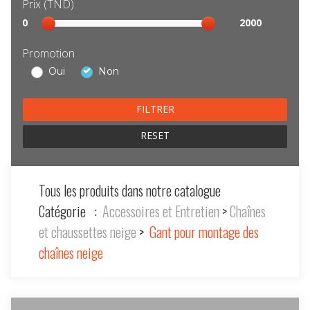
Prix (TND)
Sélection
0
2000
prix
Promotion
Oui
Non
RESET
Tous les produits dans notre catalogue
Catégorie :
Accessoires et Entretien
>
Chaînes
et chaussettes neige
>
Gant pour montage des
chaînes neige