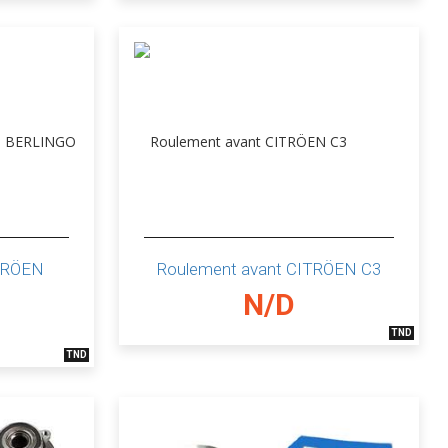
ITRÖEN
Roulement avant CITRÖEN C3
N/D
TND
TND