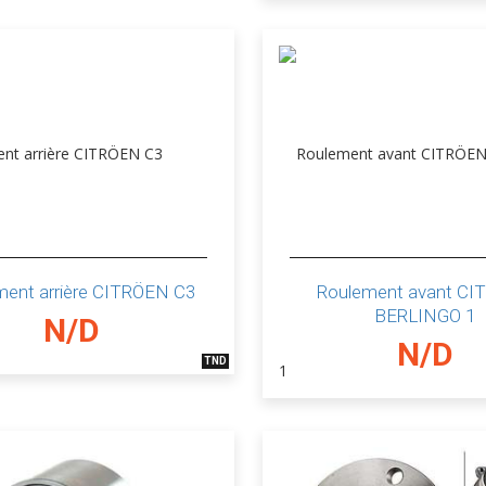
ment arrière CITRÖEN C3
Roulement avant C
BERLINGO 1
N/D
N/D
TND