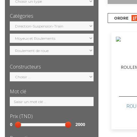
motorisation
Catégories
ORDRE
Sélection
catégorie
Constructeurs
Sélection
constructeur
Mot clé
Mot
clé
ROU
Prix (TND)
Sélection
0
2000
prix