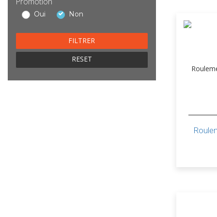
Promotion
Oui
Non
RESET
Roule