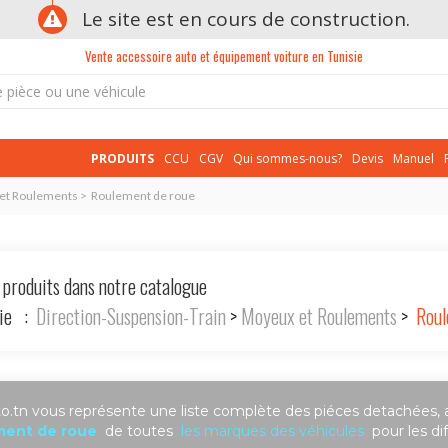
Le site est en cours de construction.
Vente accessoire auto et équipement voiture en Tunisie
PRODUITS
CCU
CGV
Qui sommes-nous?
Devis
Manuel
x et Roulements > Roulement de roue
 produits dans notre catalogue
rie :
Direction-Suspension-Train
>
Moyeux et Roulements
>
Roule
.tn vous représente une liste complète des piéces detachées, 
ment de roue
de toutes
les marques des véhicules
pour les di