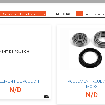
Du plus récent au plus ancien
AFFICHAGE
9
produits par p
LEMENT DE ROUE QH
ROULEMENT ROUE 
MOOG
N/D
N/D
TND