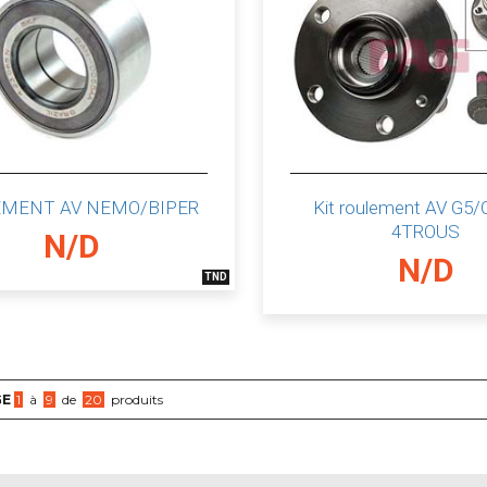
EMENT AV NEMO/BIPER
Kit roulement AV G5
4TROUS
N/D
N/D
TND
GE
1
à
9
de
20
produits