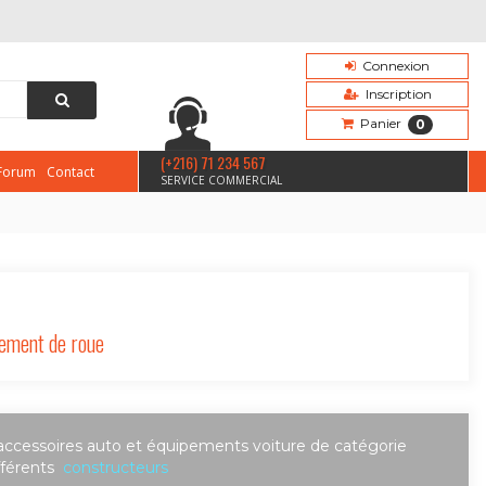
Connexion
Inscription
Panier
0
(+216) 71 234 567
Forum
Contact
SERVICE COMMERCIAL
ment de roue
accessoires auto et équipements voiture de catégorie
fférents
constructeurs