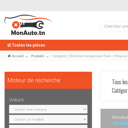
Toutes les pièces
Accueil
Produits
Catégorie : Direction-Suspension-Train > Moyeu
Moteur de recherche
Tous les
Catégo
Voiture
Sélection
marque
Sélection
MonAuto
modèle
Roule
Sélection