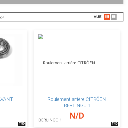
VUE
age
AVANT
Roulement arrière CITRÖEN
BERLINGO 1
N/D
TND
TND