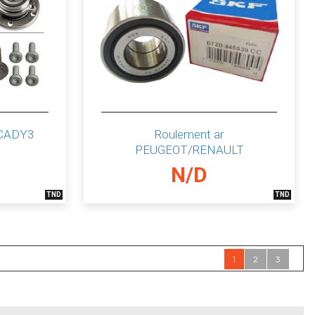
/CADY3
Roulement ar
PEUGEOT/RENAULT
N/D
TND
TND
1
2
3